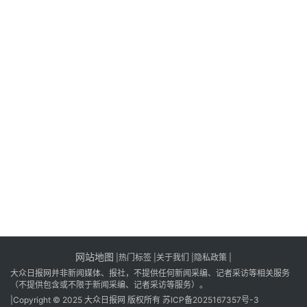
经
观
察
大
众
科
普
教
育
文
体
网站地图
|
热门标签
|
关于我们
|隐私政策
|
大众日报网并非新闻媒体、报社，不提供任何新闻采编、记者采访等相关服务
（不提供包含或不限于新闻采编、记者采访等服务）。
|Copyright © 2025 大众日报网 版权所有
苏ICP备2025167357号-3