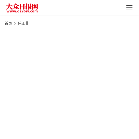
页
资
首页
任正非
讯
地
方
产
业
经
济
科
技
快
报