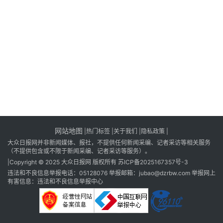
消
登录
注册
费
生
活
财
经
观
察
网站地图
|
热门标签
|
关于我们
|隐私政策
|
大
大众日报网并非新闻媒体、报社，不提供任何新闻采编、记者采访等相关服务
众
（不提供包含或不限于新闻采编、记者采访等服务）。
科
|Copyright © 2025 大众日报网 版权所有
苏ICP备2025167357号-3
普
违法和不良信息举报电话：05128076 举报邮箱：jubao@dzrbw.com 举报网上
有害信息：违法和不良信息举报中心
教
育