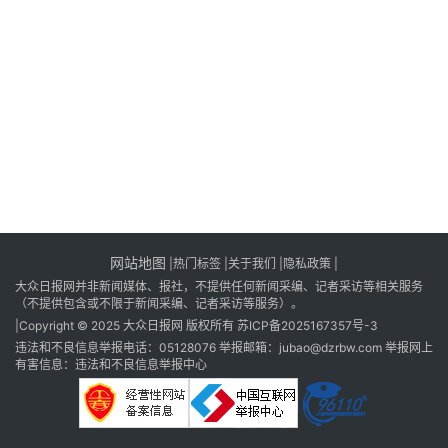
消
登录
注册
费
生
活
财
经
观
察
网站地图
|
热门标签
|
关于我们
|隐私政策
|
大
大众日报网并非新闻媒体、报社，不提供任何新闻采编、记者采访等相关服务
众
（不提供包含或不限于新闻采编、记者采访等服务）。
科
|Copyright © 2025 大众日报网 版权所有
苏ICP备2025167357号-3
普
违法和不良信息举报电话：05128076 举报邮箱：jubao@dzrbw.com 举报网上
有害信息：违法和不良信息举报中心
教
育