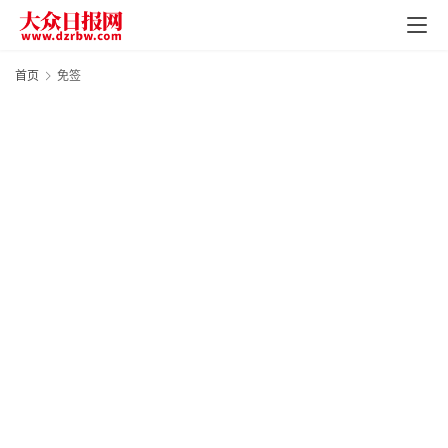
页
资
首页
免签
讯
地
方
产
业
经
济
科
技
快
报