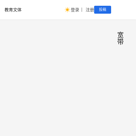
教育文体
登录
注册
投稿
宽
带
你用
科
技
上没
快
报
最新
快科
报
技6月
10日
告：
2025
消
中国
年6
息，
千兆
月10
近
日
及以
日，
上宽
宽带