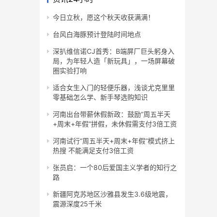
今日立秋，愿这个秋天收获满满！
台风白海豚预计登陆时间地点
深扒维信诺CJ首秀：B端屏厂巨头躬身入
局，为年轻人造「新玩具」，一场屏幕破
圈实验打响
适合女生入门的轻便乐器，浅谈尤克里里
零基础怎么学、新手琴选购知识
河南出台带薪休假新政：鼓励“周五半天
+周末+年假”拼假，未休假需支付3倍工资
河南试行“周五半天+周末+年假”模式挤上
热搜 不能满足支付3倍工资
张员启：一个80后爱国主义学者的知行之
路
新疆阿克苏地区沙雅县发生3.6级地震，
震源深度25千米