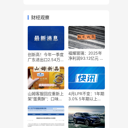
财经观察
福耀玻璃：2025年
创新高！今年一季度
净利润93.12亿元 同
广东进出口2.54万亿
比增长24%
元 增长19.4%
山姆客服回应重新上
4月LPR不变：1年期
架“蛋黄酥”：口味和
3.0% 5年期以上
品质不变
3.5%