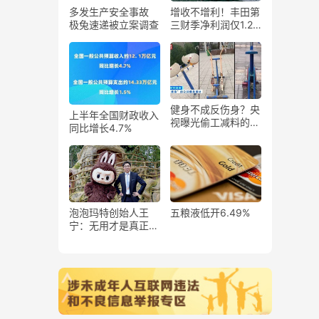
多发生产安全事故
增收不增利！丰田第
极兔速递被立案调查
三财季净利润仅1.26
万亿日元 ：同比暴
跌43%
健身不成反伤身？央
上半年全国财政收入
视曝光偷工减料的公
同比增长4.7%
共健身器材
泡泡玛特创始人王
五粮液低开6.49%
宁：无用才是真正的
永恒