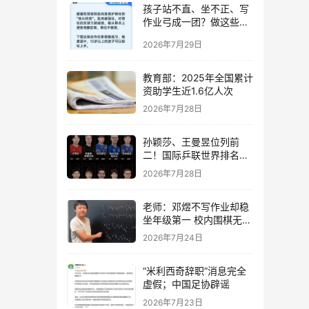
孩子站不直、坐不正、写
作业弓成一团？做这些动
作纠正还来得及→
2026年7月29日
教育部：2025年全国累计
资助学生近1.6亿人次
2026年7月28日
孙颖莎、王曼昱位列前
二！国际乒联世界排名公
布
2026年7月28日
老师：邓煜不写作业却稳
坐年级第一 校内围棋无敌
手
2026年7月24日
“米利西奇辞职”消息完全
虚假；中国足协辟谣
2026年7月23日