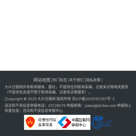
消
登录
注册
费
生
活
财
经
观
察
网站地图
|
热门标签
|
关于我们
|隐私政策
|
大
大众日报网并非新闻媒体、报社，不提供任何新闻采编、记者采访等相关服务
众
（不提供包含或不限于新闻采编、记者采访等服务）。
科
|Copyright © 2025 大众日报网 版权所有
苏ICP备2025167357号-3
普
违法和不良信息举报电话：05128076 举报邮箱：jubao@dzrbw.com 举报网上
有害信息：违法和不良信息举报中心
教
育