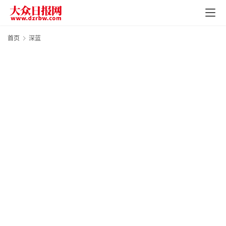
页
资
首页
深蓝
讯
地
方
产
业
经
济
科
技
快
报