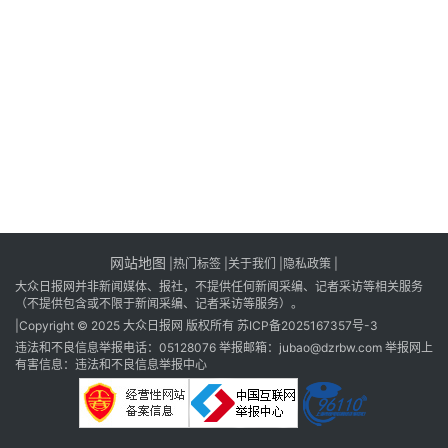
消
登录
注册
费
生
活
财
经
观
察
网站地图
|
热门标签
|
关于我们
|隐私政策
|
大
大众日报网并非新闻媒体、报社，不提供任何新闻采编、记者采访等相关服务
众
（不提供包含或不限于新闻采编、记者采访等服务）。
科
|Copyright © 2025 大众日报网 版权所有
苏ICP备2025167357号-3
普
违法和不良信息举报电话：05128076 举报邮箱：jubao@dzrbw.com 举报网上
有害信息：违法和不良信息举报中心
教
育