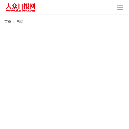
页
资
首页
电商
讯
地
方
产
业
经
济
科
技
快
报