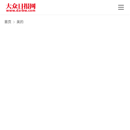
页
资
首页
美的
讯
地
方
产
业
经
济
科
技
快
报