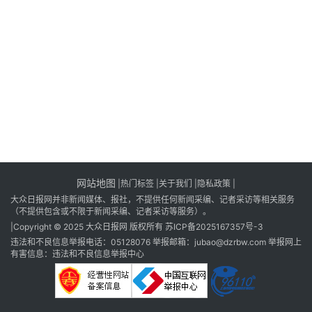
消
登录
注册
费
生
活
财
经
观
察
网站地图
|
热门标签
|
关于我们
|隐私政策
|
大
大众日报网并非新闻媒体、报社，不提供任何新闻采编、记者采访等相关服务
众
（不提供包含或不限于新闻采编、记者采访等服务）。
科
|Copyright © 2025 大众日报网 版权所有
苏ICP备2025167357号-3
普
违法和不良信息举报电话：05128076 举报邮箱：jubao@dzrbw.com 举报网上
有害信息：违法和不良信息举报中心
教
育