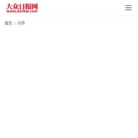
页
资
首页
问界
讯
地
方
产
业
经
济
科
技
快
报