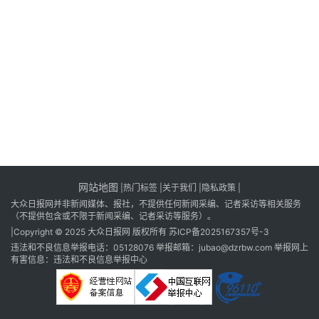
消
登录
注册
费
生
活
财
经
观
察
网站地图
|
热门标签
|
关于我们
|隐私政策
|
大
大众日报网并非新闻媒体、报社，不提供任何新闻采编、记者采访等相关服务
众
（不提供包含或不限于新闻采编、记者采访等服务）。
科
|Copyright © 2025 大众日报网 版权所有
苏ICP备2025167357号-3
普
违法和不良信息举报电话：05128076 举报邮箱：jubao@dzrbw.com 举报网上
有害信息：违法和不良信息举报中心
教
育