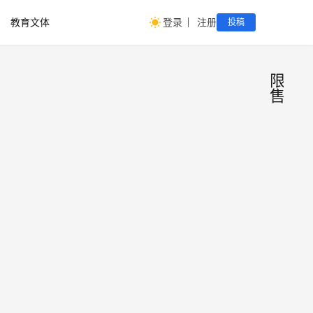
教育文体
登录
注册
投稿
限
售
全面
地
方
取消
限
广州
制？
市人
民政
广州
2025
府网
楼市
年6
站6月
大消
月13
13日
日
息→
消
息，6