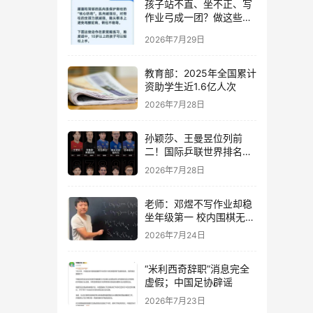
孩子站不直、坐不正、写
作业弓成一团？做这些动
作纠正还来得及→
2026年7月29日
教育部：2025年全国累计
资助学生近1.6亿人次
2026年7月28日
孙颖莎、王曼昱位列前
二！国际乒联世界排名公
布
2026年7月28日
老师：邓煜不写作业却稳
坐年级第一 校内围棋无敌
手
2026年7月24日
“米利西奇辞职”消息完全
虚假；中国足协辟谣
2026年7月23日