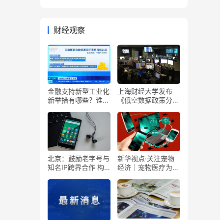
财经观察
金融支持新型工业化
上海财经大学发布
新举措有哪些？谁将
《低空数据政策分析
受益？
报告（2025年）》
北京：鼓励老字号与
新华视点·关注宠物
知名IP跨界合作 构
经济｜宠物医疗为何
建“时尚北京IP”
频现“糊涂账”？