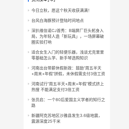
今日立秋，愿这个秋天收获满满！
台风白海豚预计登陆时间地点
深扒维信诺CJ首秀：B端屏厂巨头躬身入
局，为年轻人造「新玩具」，一场屏幕破
圈实验打响
适合女生入门的轻便乐器，浅谈尤克里里
零基础怎么学、新手琴选购知识
河南出台带薪休假新政：鼓励“周五半天
+周末+年假”拼假，未休假需支付3倍工资
河南试行“周五半天+周末+年假”模式挤上
热搜 不能满足支付3倍工资
张员启：一个80后爱国主义学者的知行之
路
新疆阿克苏地区沙雅县发生3.6级地震，
震源深度25千米