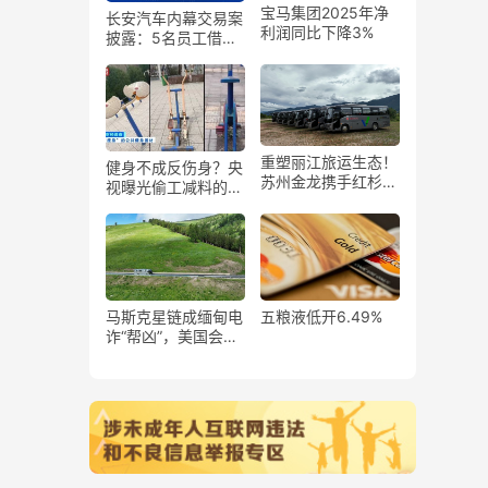
宝马集团2025年净
长安汽车内幕交易案
利润同比下降3%
披露：5名员工借合
作消息获利400余万
重塑丽江旅运生态！
健身不成反伤身？央
苏州金龙携手红杉旅
视曝光偷工减料的公
汽打造品质出行新标
共健身器材
杆
马斯克星链成缅甸电
五粮液低开6.49%
诈“帮凶”，美国会已
启动调查