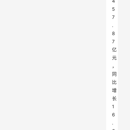
4
5
7
.
8
7
亿
元
，
同
比
增
长
1
6
.