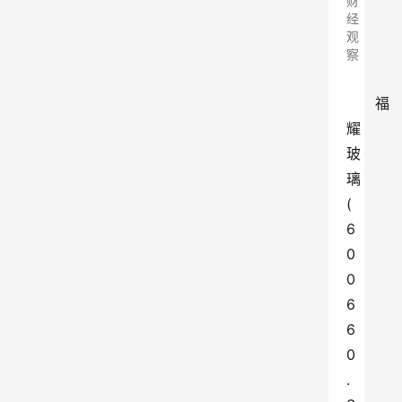
财
经
观
察
福
耀
玻
璃
(
6
0
0
6
6
0
.