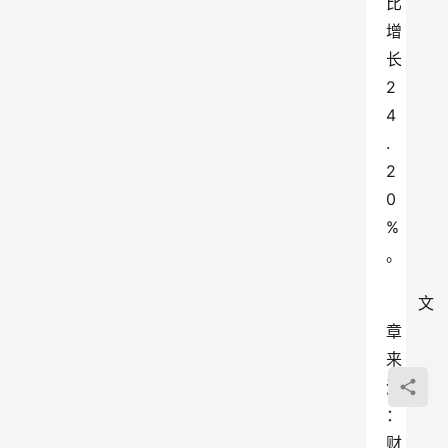
比
增
长
2
4
.
2
0
%
。
文
章
来
源
：
财