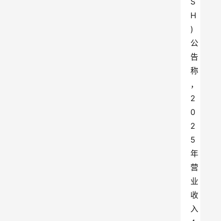
S
H
)
公
告
称
，
2
0
2
5
年
营
业
收
入