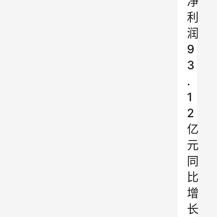
净
利
润
9
3
.
1
2
亿
元
同
比
增
长