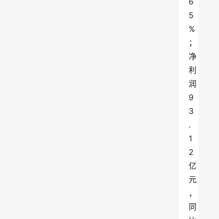
6
5
%
；
净
利
润
9
3
.
1
2
亿
元
，
同