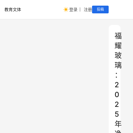
教育文体
登录
注册
投稿
福
耀
玻
璃
：
2
0
2
5
年