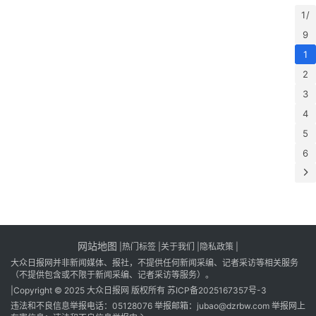
1 /
9
1
2
3
4
5
6
网站地图
|
热门标签
|
关于我们
|隐私政策
|
大众日报网并非新闻媒体、报社，不提供任何新闻采编、记者采访等相关服务
（不提供包含或不限于新闻采编、记者采访等服务）。
|Copyright © 2025 大众日报网 版权所有
苏ICP备2025167357号-3
违法和不良信息举报电话：05128076 举报邮箱：jubao@dzrbw.com 举报网上