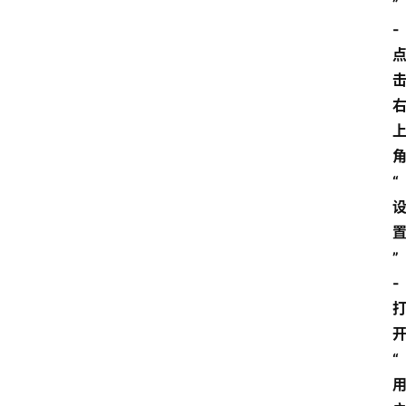
”
-
“
”
-
“