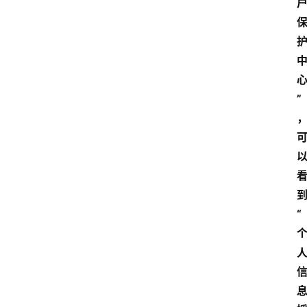
”
首
页
资
讯
地
“
方
产
业
经