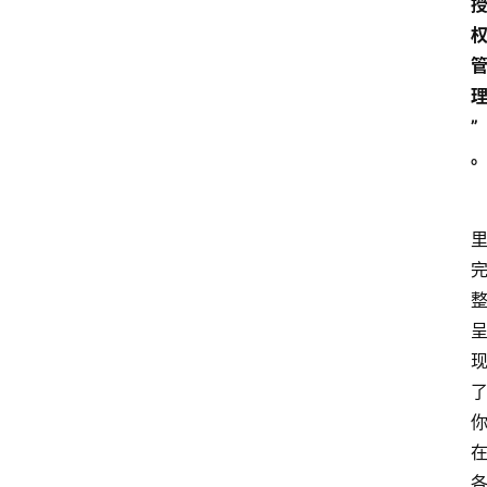
济
科
技
快
”
报
消
登录
注册
费
生
活
财
经
观
察