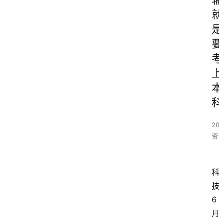
2
资
6