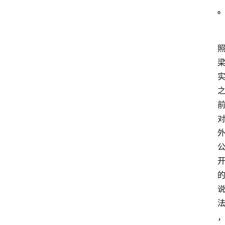
快
报
消
登录
注册
费
生
活
财
经
观
察
大
众
科
普