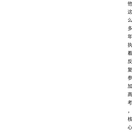
教
育
文
体