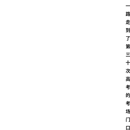
首
页
资
讯
地
方
产
业
经
济
科
技