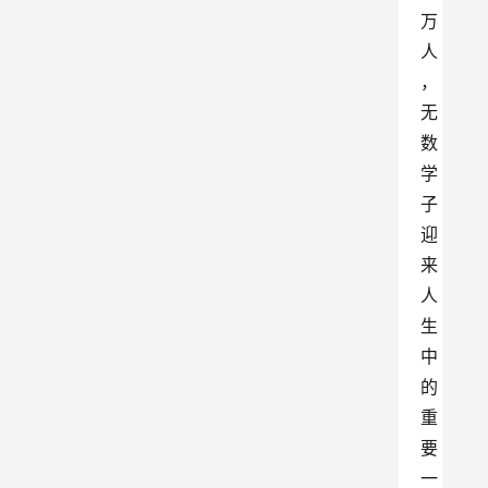
万
人
，
无
数
学
子
迎
来
人
生
中
的
重
要
一