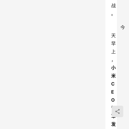
战
。
今
天
早
上
，
小
米
C
E
O
雷
军
发