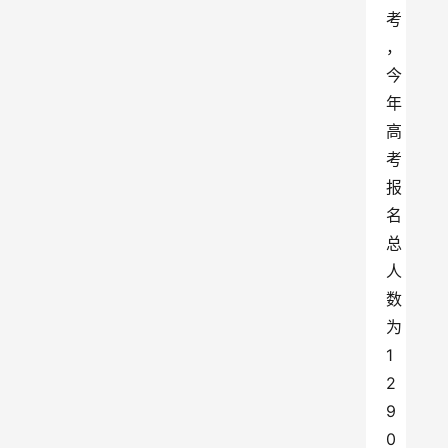
考
，
今
年
高
考
报
名
总
人
数
为
1
2
9
0