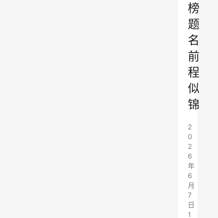
榜
题
名
前
程
似
锦
2
0
2
6
年
6
月
7
日
1