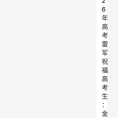
2
6
年
高
考
雷
军
祝
福
高
考
生
：
金