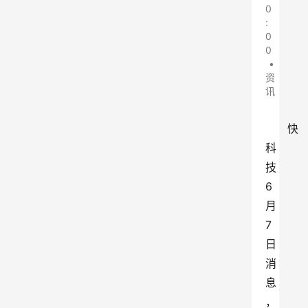
0
:
0
0
•
资
讯
快
科
技
6
月
7
日
消
息
，