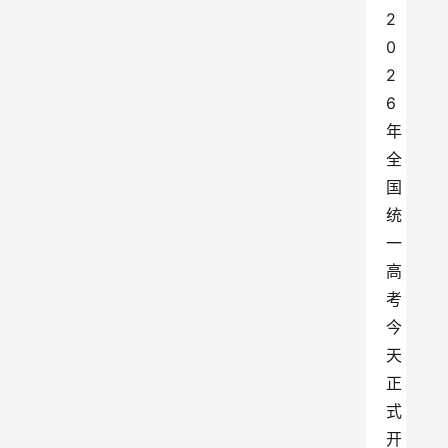
2
0
2
6
年
全
国
统
一
高
考
今
天
正
式
开