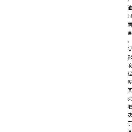
报
消
登录
注册
费
生
活
财
经
观
察
大
众
科
普