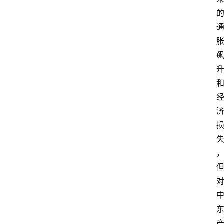
首
页
资
讯
地
方
产
业
经
济
科
技
快