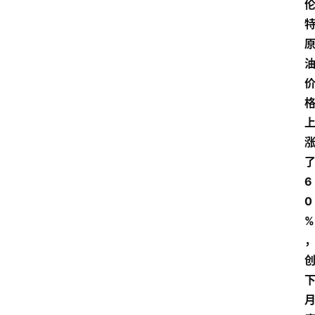
6
0
%