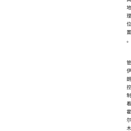
教
育
文
体