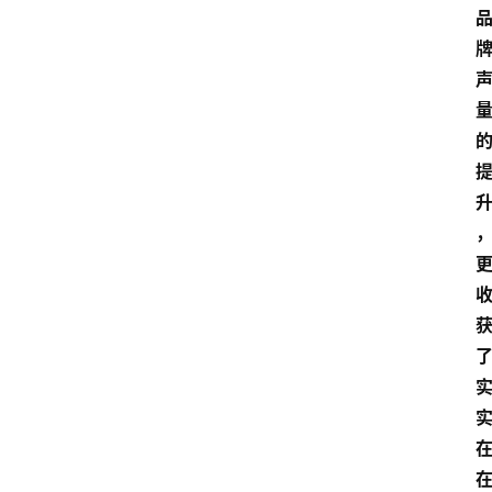
产
业
经
济
科
技
快
报
消
登录
注册
费
生
活
财
经
观