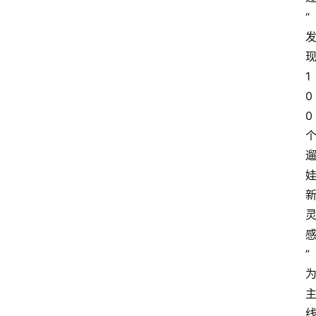
“
1
0
0
”