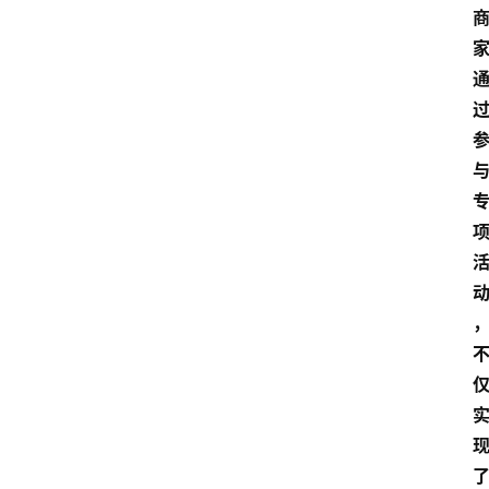
首
页
资
讯
地
方