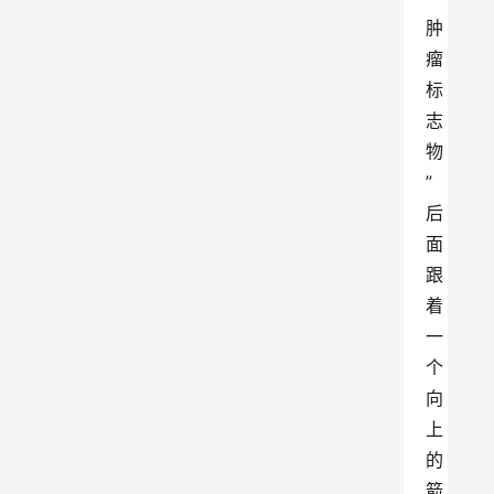
肿
瘤
标
志
物
”
后
面
跟
着
一
个
向
上
的
箭