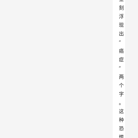
刻
浮
现
出
“
癌
症
”
两
个
字
。
这
种
恐
慌