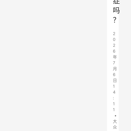
症
吗
？
2
0
2
6
年
7
月
6
日
1
4
:
1
1
•
大
众