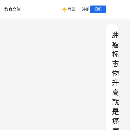
教育文体
登录
注册
投稿
肿
瘤
标
志
物
升
高
就
是
癌