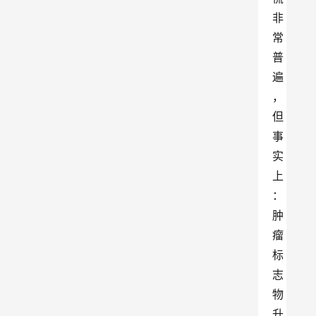
非
常
普
遍
，
但
事
实
上
：
肿
瘤
标
志
物
升