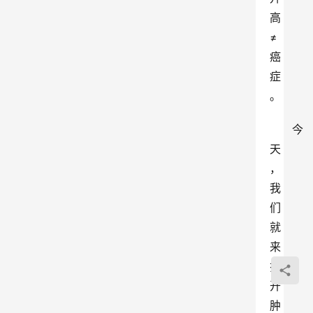
高 
≠ 
癌
症
。
今
天
，
我
们
就
来
揭
开
肿