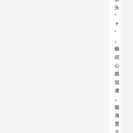
头
“
↑
”
，
瞬
间
心
跳
加
速
，
脑
海
里
立