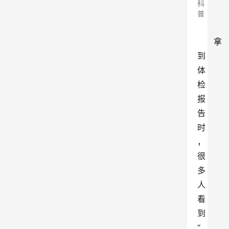
科
普
拿
到
体
检
报
告
时
，
很
多
人
看
到
“