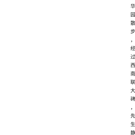
产
业
经
济
科
技
快
报
消
登录
注册
费
生
活
财
经