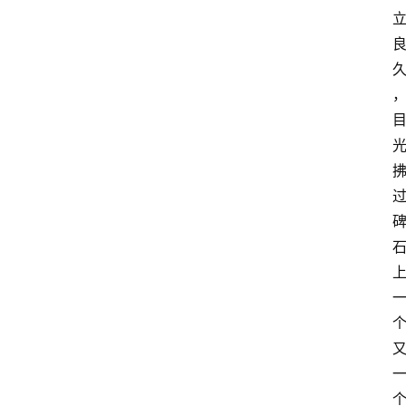
观
察
大
众
科
普
教
育
文
体