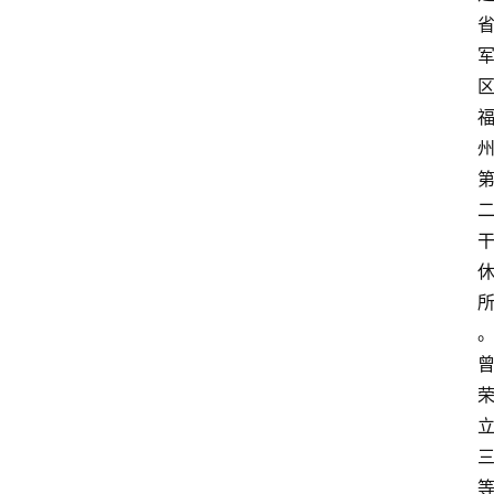
首
页
资
讯
地
方
产
业
经
济