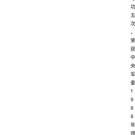
科
技
快
报
消
登录
注册
费
生
活
委
财
1
经
9
观
8
察
8 
大
众