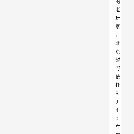
的
老
玩
家
，
北
京
越
野
依
托
B
J
4
0
车