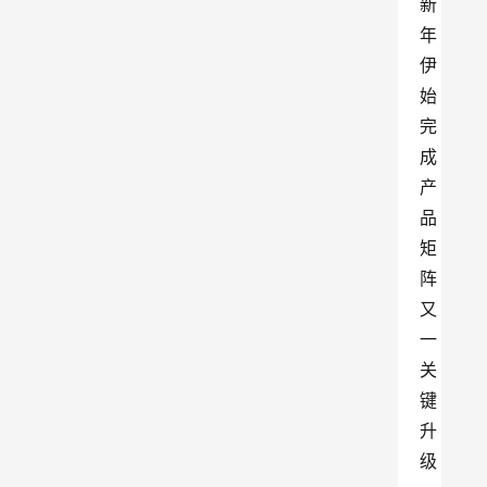
新
年
伊
始
完
成
产
品
矩
阵
又
一
关
键
升
级