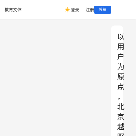
教育文体
登录
注册
投稿
以
用
户
为
原
点
，
北
京
越