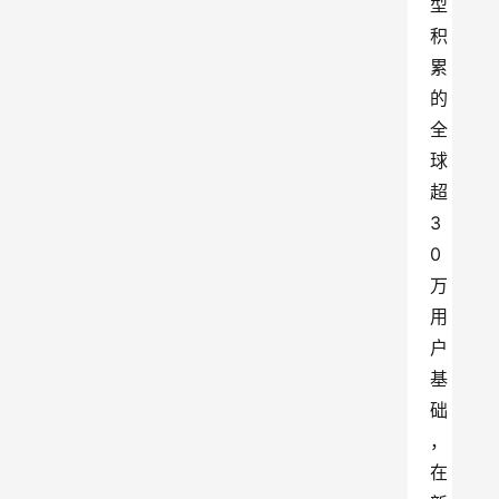
型
积
累
的
全
球
超
3
0
万
用
户
基
础
，
在