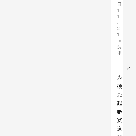
日
1
1
:
2
1
•
资
讯
作
为
硬
派
越
野
赛
道