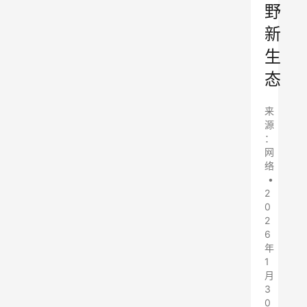
野
新
生
态
来
源
：
网
络
•
2
0
2
6
年
1
月
3
0