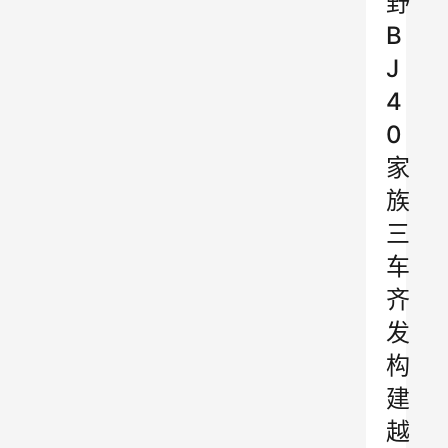
野
B
J
4
0
家
族
三
车
齐
发
构
建
越