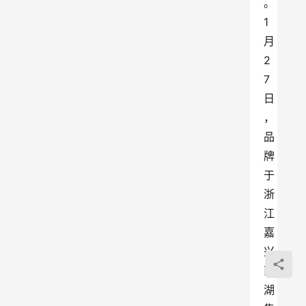
。
1
月
2
7
日
，
品
牌
于
浙
江
嘉
兴
南
湖