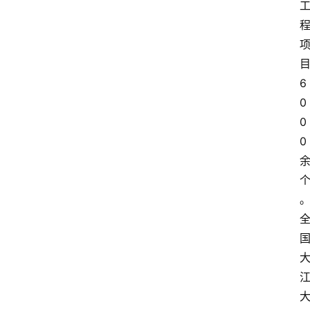
大
众
科
普
6
教
0
育
文
0
体
0