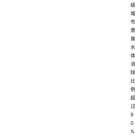
9
0
%