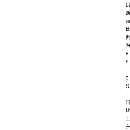
8
9
.
0
%