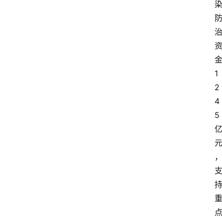
济
科
技
快
报
1
2
消
登录
注册
4
费
5
生
活
财
经
观
察