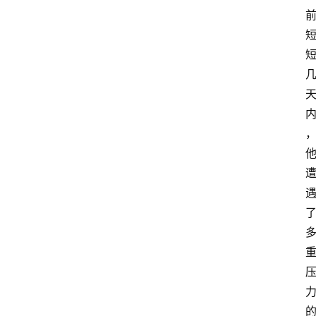
首
页
资
讯
地
方
产
业