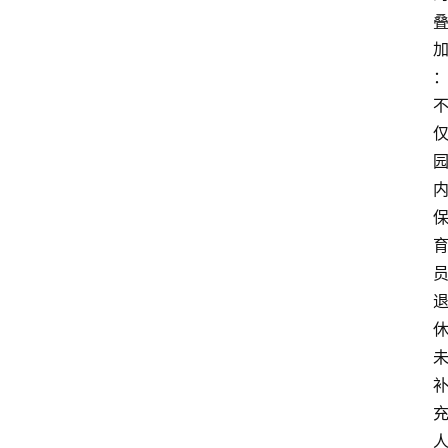
经
济
科
技
快
报
消
登录
注册
费
生
活
财
经
观
察