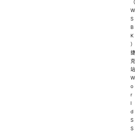
W
S
B
K
W
o
r
l
d
S
S