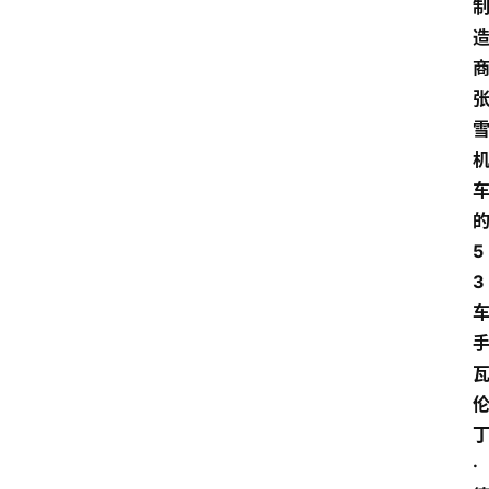
5
3
·