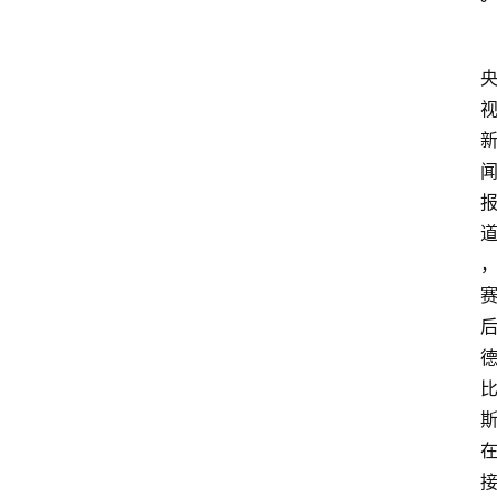
业
经
济
科
技
快
报
消
登录
注册
费
生
活
财
经
观
察