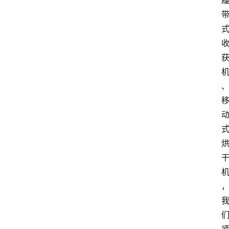
产
业
经
济
科
技
快
报
消
登录
注册
费
生
活
财
经
观