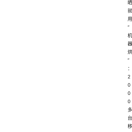
“
”
2
0
0
0