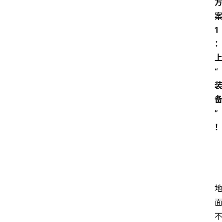
1
“
”