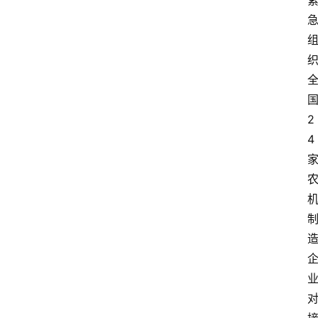
察
大
众
科
普
2
教
4
育
文
体