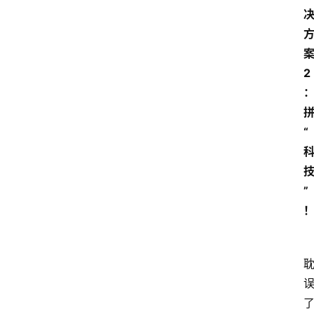
2
“
”