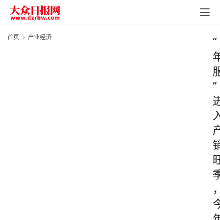
首页
产业经济
“
”