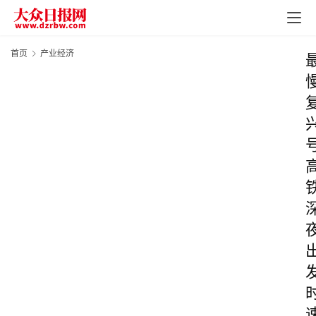
首页
产业经济