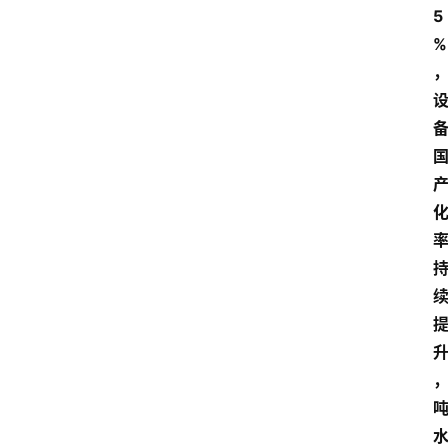
技
5
快
%
报
消
登录
注册
费
生
活
财
经
观
察
大
众
科
普