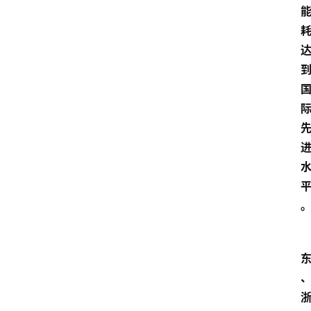
教
育
文
体