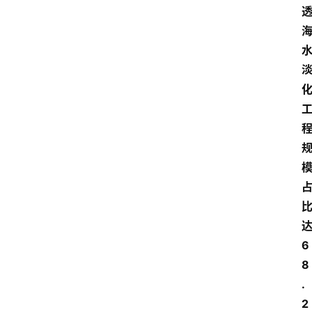
首
页
资
讯
地
方
产
业
6
经
8
济
.
科
2