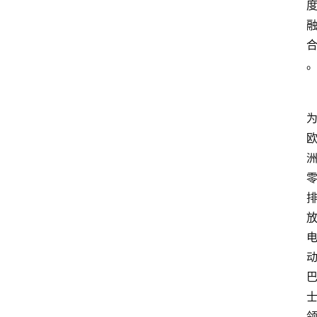
首
页
资
讯
地
方
产
业
经
济
科
技