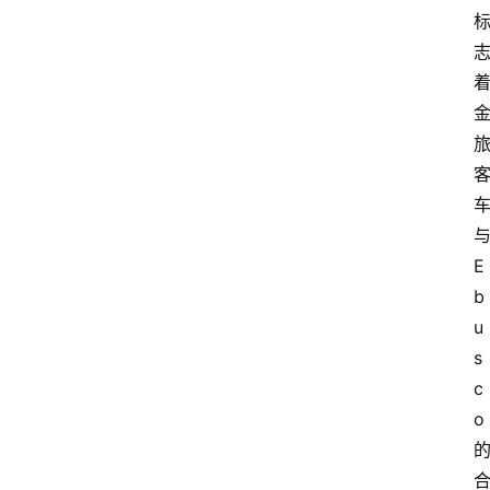
E
b
u
s
c
o