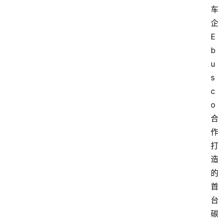
E
b
u
s
c
o