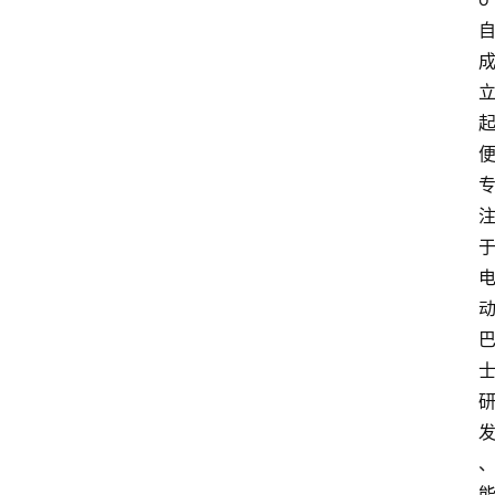
教
育
文
体