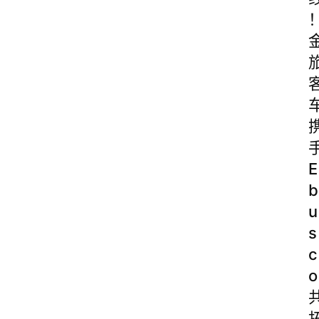
E
b
u
s
c
o