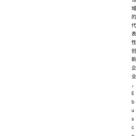
快
报
消
登录
注册
费
生
活
财
经
观
察
E
b
大
u
众
s
科
c
普
o