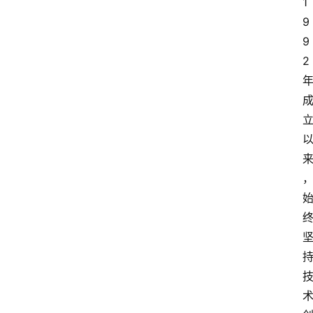
1
9
9
2