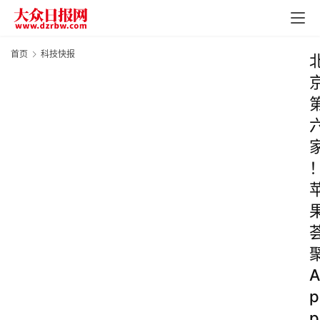
首页
科技快报
A
p
p