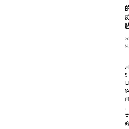
2
科
5