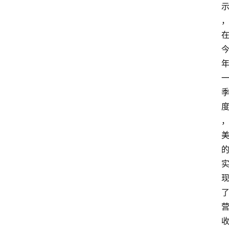
首
页
资
讯
地
方
产
业
经
济
科
技