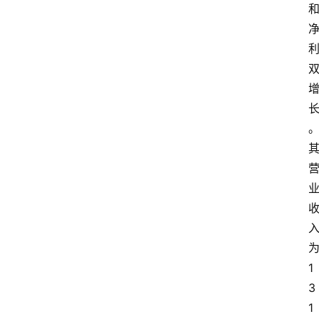
快
报
消
登录
注册
费
生
活
财
经
观
察
大
1
众
科
3
普
1