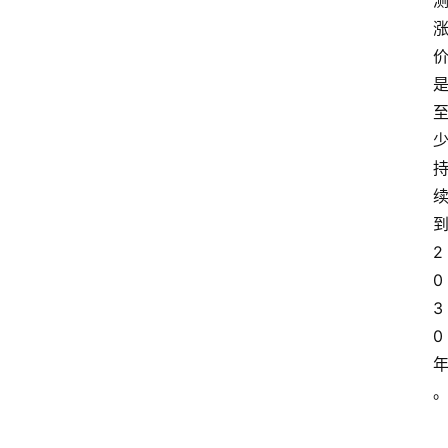
快
报
消
登录
注册
费
生
活
财
经
2
观
0
察
3
0
大
众
科
普