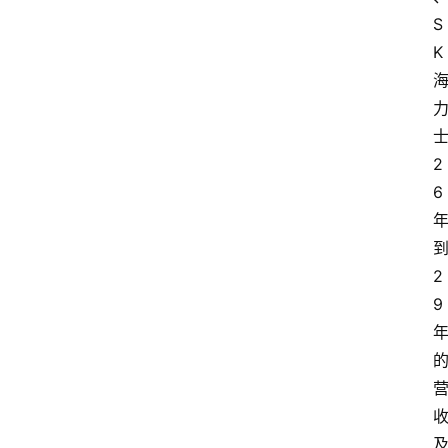
S
K
2
6
2
9