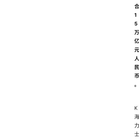
1
5
K