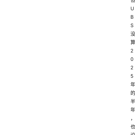
U
B
S
2
0
2
5