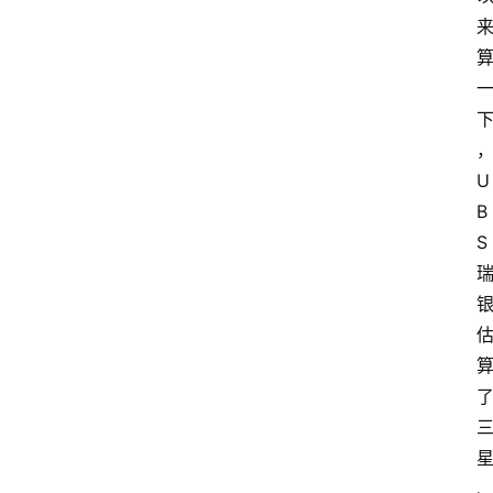
U
B
S