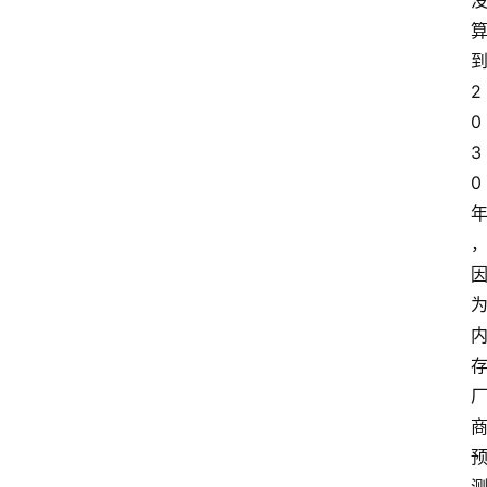
首
页
2
0
资
3
讯
0
地
方
产
业
经
济
科
技