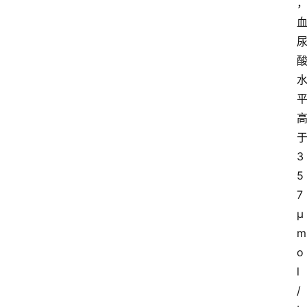
3
5
7
μ
m
o
l
/