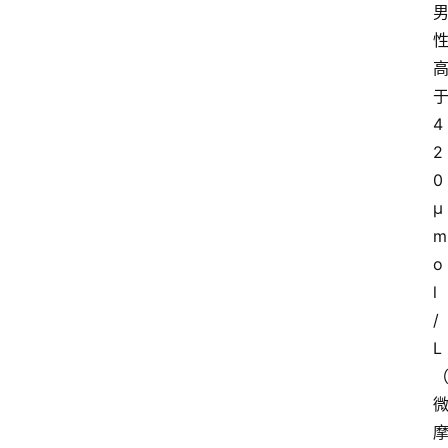
4
2
0
μ
m
o
l
/
L