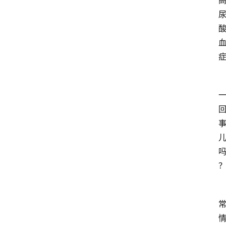
经
济
科
技
快
报
消
登录
注册
费
生
活
财
经
观
察