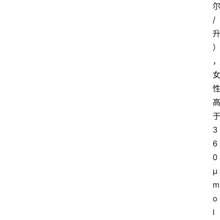
/
3
6
0
μ
m
o
l