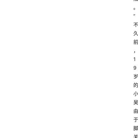
”
1
9