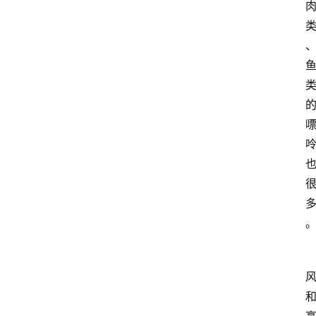
首
页
资
讯
地
方
产
业