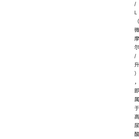
/
L
/