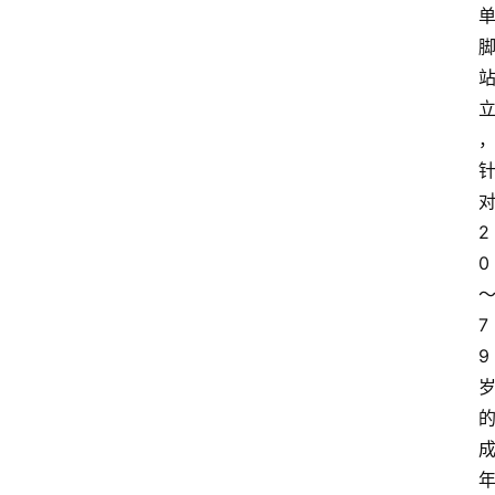
教
育
文
体
2
0
7
9