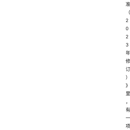
2
首
页
0
2
资
3
讯
地
方
产
业
经
济
科