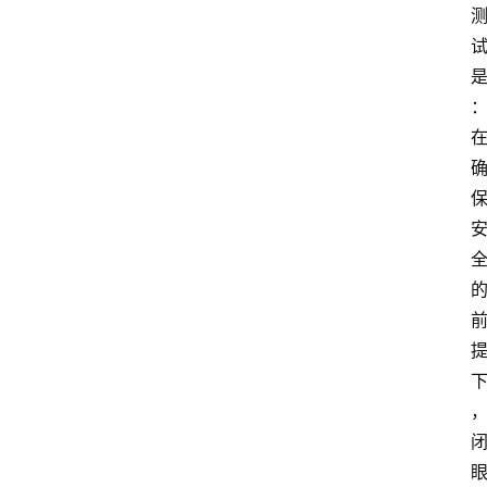
技
快
报
消
登录
注册
费
生
活
财
经
观
察
大
众
科
普