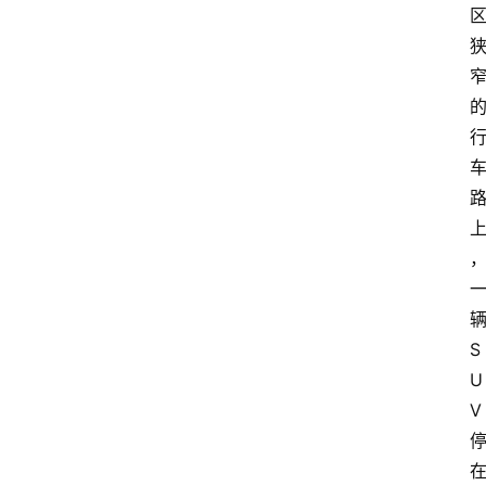
S
U
V