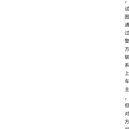
业
经
济
科
技
快
报
消
登录
注册
费
生
活
财
经
观
察