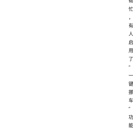
首
页
“
资
讯
地
”
方
产