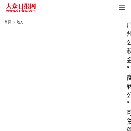
首页
地方
“
”