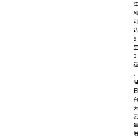
5
6
首
页
资
讯
地
方