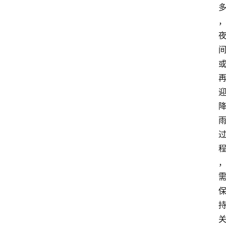
产
业
经
济
科
技
快
报
消
登录
注册
费
生
活
财
经