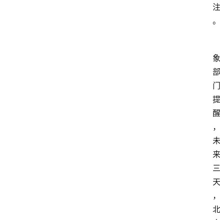
观
察
大
众
科
普
教
育
文
体