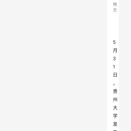
地
方
5
月
3
1
日
，
贵
州
大
学
发