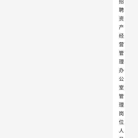
招
聘
资
产
经
营
管
理
办
公
室
管
理
岗
位
人