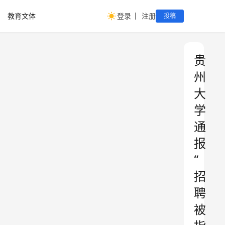
教育文体
登录
注册
投稿
贵
州
大
学
通
报
“
招
聘
被