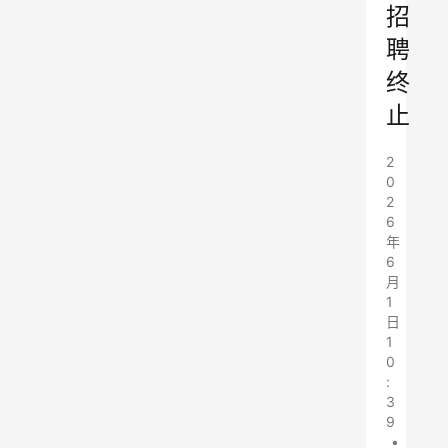
招
聘
终
止
2
0
2
6
年
6
月
1
日
1
0
:
3
9
•