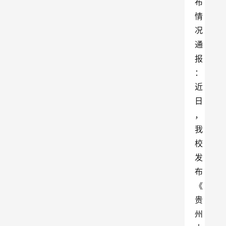
布
情
况
通
报
：
近
日
，
我
校
发
布
《
贵
州