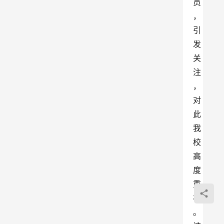
员
，
引
发
关
注
，
对
此
我
校
高
度
重
视
。