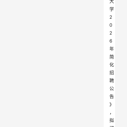
大
学
2
0
2
6
年
简
化
招
聘
公
告
》
，
拟