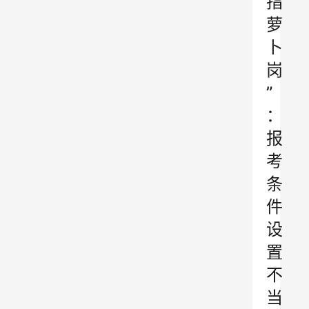
指
萝
卜
岗
”
：
报
考
条
件
设
置
不
当