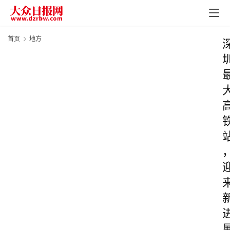
首页
地方