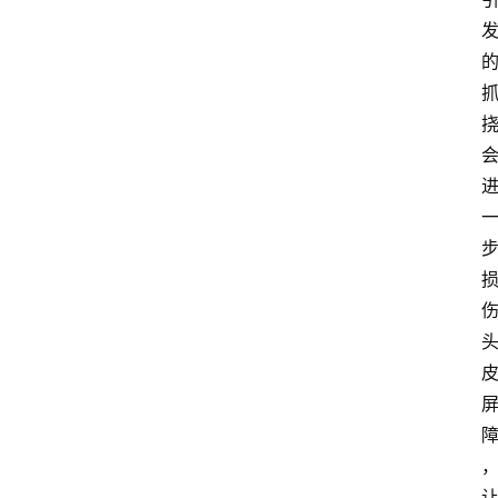
科
技
快
报
消
登录
注册
费
生
活
财
经
观
察
大