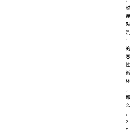
”
2
0