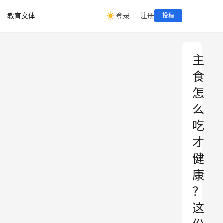
教育文体
登录
注册
投稿
主
食
怎
么
吃
才
健
康
？
这