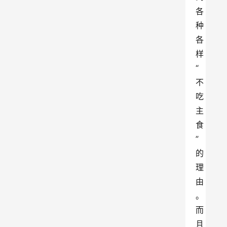
各
种
各
样
“
不
吃
主
食
”
的
理
由
。
而
且