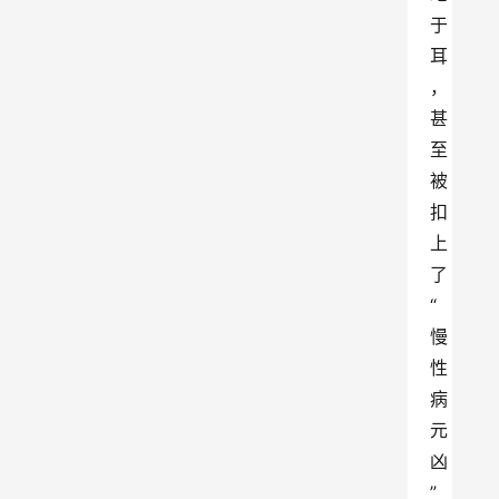
于
耳
，
甚
至
被
扣
上
了
“
慢
性
病
元
凶
”