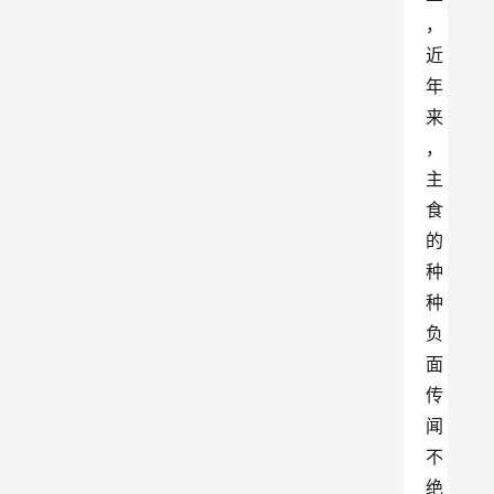
，
近
年
来
，
主
食
的
种
种
负
面
传
闻
不
绝