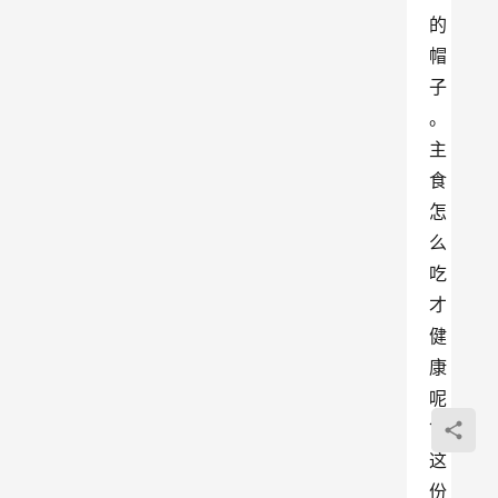
的
帽
子
。
主
食
怎
么
吃
才
健
康
呢
？
这
份