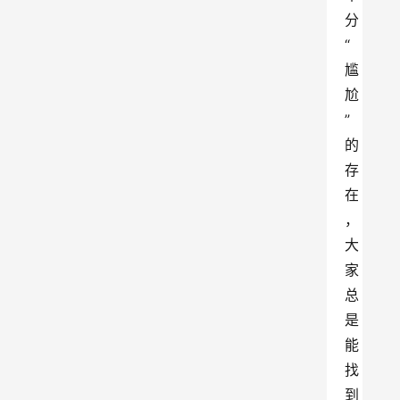
分
“
尴
尬
”
的
存
在
，
大
家
总
是
能
找
到