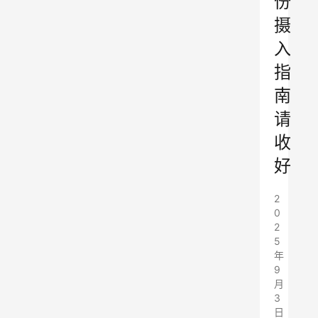
份
摄
入
指
南
请
收
好
2
0
2
5
年
9
月
3
日