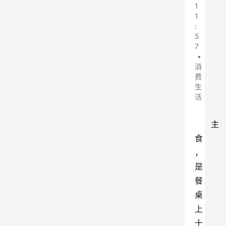
1
1
:
5
7
•
消
费
生
活
主
食
，
是
餐
桌
上
十