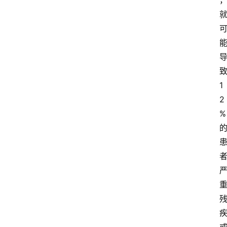
1
2
%