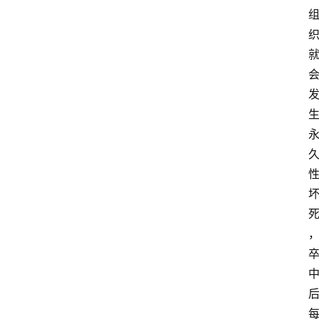
观
察
大
众
科
普
教
育
文
体