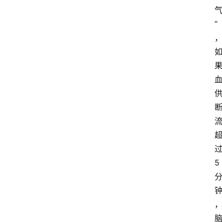
产
业
”
经
济
科
技
快
报
消
登录
注册
费
生
5
活
财
经