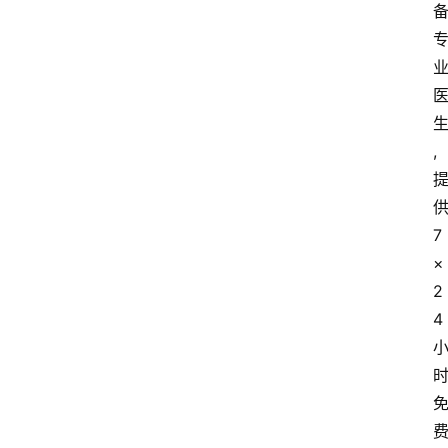
,
供
7
×
2
4 