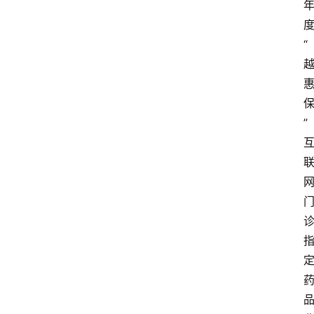
度
“
” 