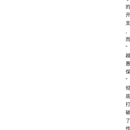
,
而
“
” 