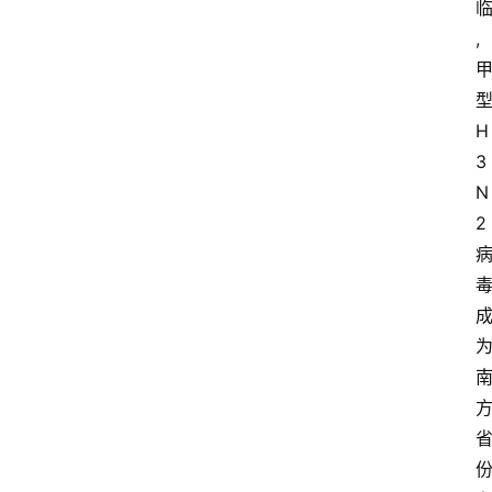
,
型
H
3
N
2 