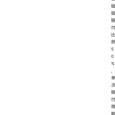
例
5
0
%
,
额