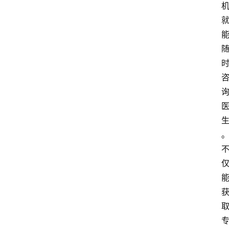
产
业
经
济
科
技
快
报
消
登录
注册
费
生
活
财
经