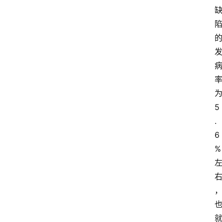
5
.
6
%