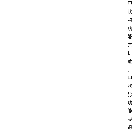
科
技
快
报
消
登录
注册
费
生
活
财
经
观
察
大
众