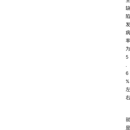
5
.
6
%