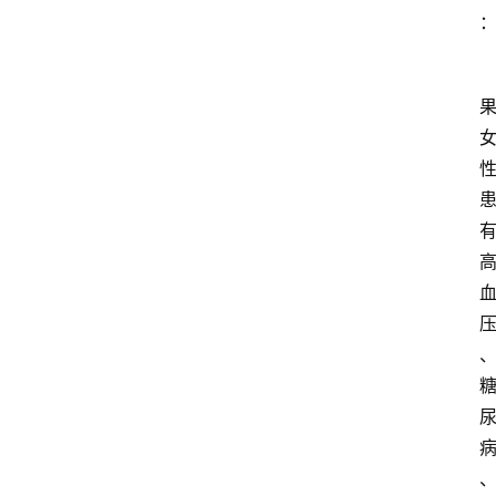
首
页
资
讯
地
方
产
业
经
济