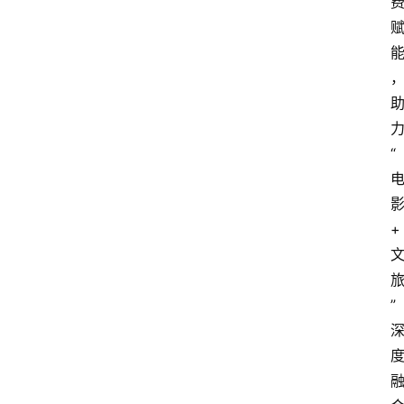
“
+
”