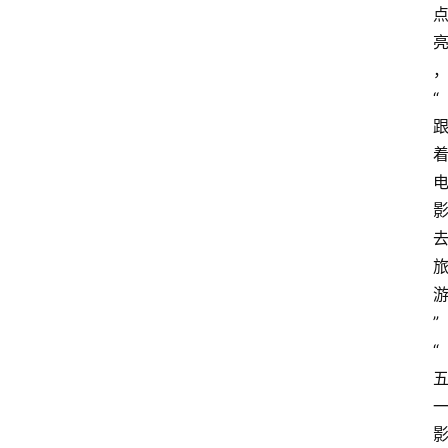
“
”
“