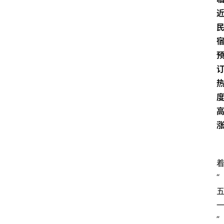
近
“
”