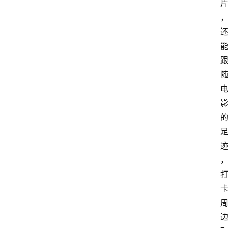
首
页
资
讯
地
方
产
业