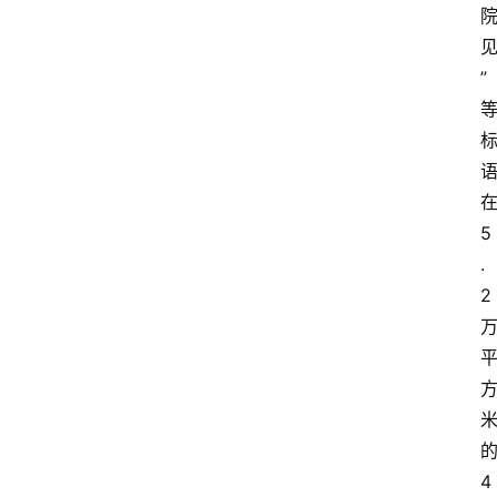
”
5
.
2
4