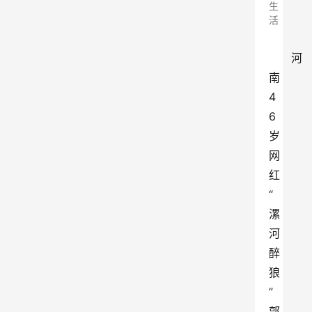
生
活
河
南
4
6
岁
网
红
“
漯
河
醉
狼
”
郭