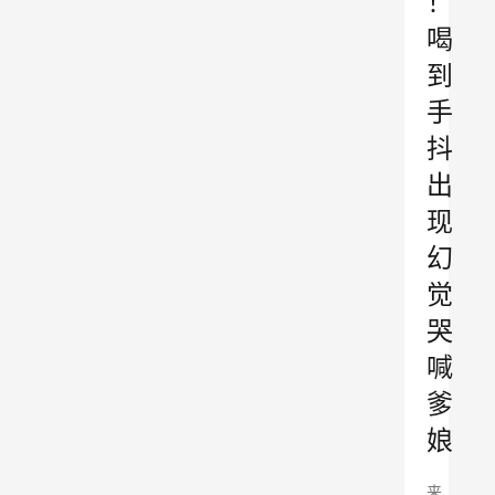
！
喝
到
手
抖
出
现
幻
觉
哭
喊
爹
娘
来