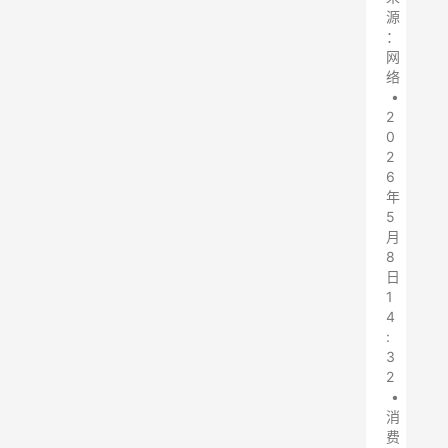
源
：
网
络
•
2
0
2
6
年
5
月
8
日
1
4
:
3
2
•
消
费