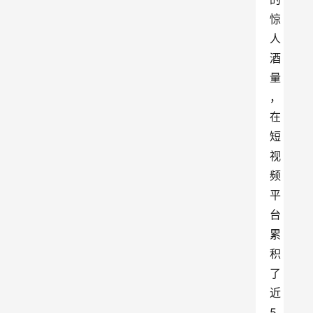
惊
人
酒
量
，
在
短
视
频
平
台
累
积
了
近
5