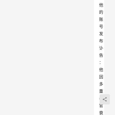
他
的
账
号
发
布
讣
告
：
他
因
多
重
器
官
衰