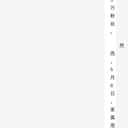
万
粉
丝
。
然
而
，
5
月
6
日
，
家
属
用