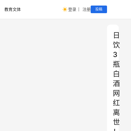
教育文体
登录
注册
投稿
日
饮
3
瓶
白
酒
网
红
离
世