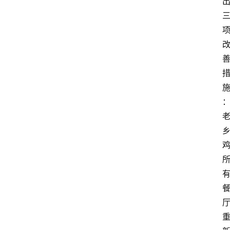
首
页
资
讯
地
方
产
业
经
济