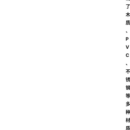
P
V
C