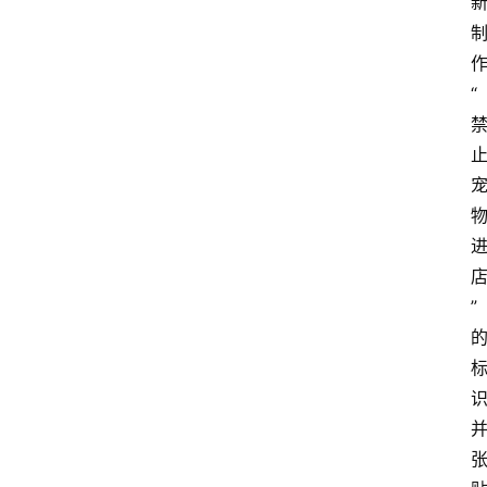
科
技
快
“
报
消
登录
注册
费
生
活
财
”
经
观
察
大
众