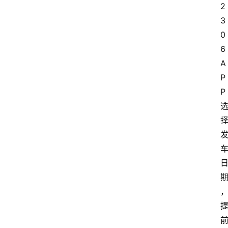
2
3
0
6 
A
P
P