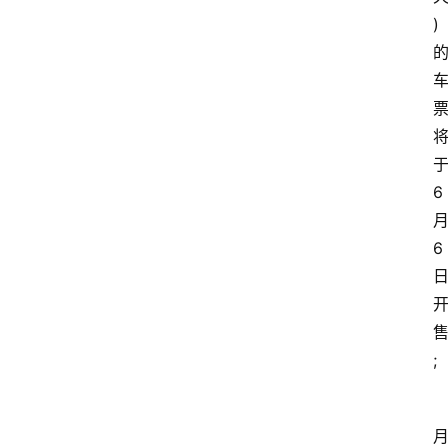
)
6
6
;