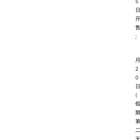
5
;
2
0
(