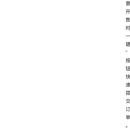
技
快
报
消
登录
注册
费
生
”
活
财
经
观
察
大
众
科
普