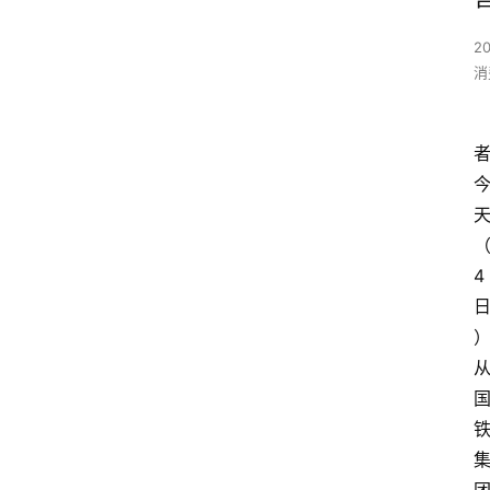
2
消
4