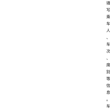
首
页
资
讯
地
方
产
业
经
济
科