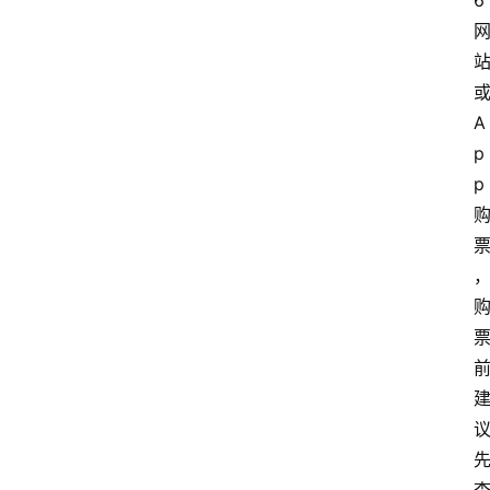
6
A
p
p