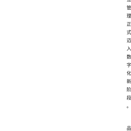
首
页
资
讯
地
方
产
业
经
济