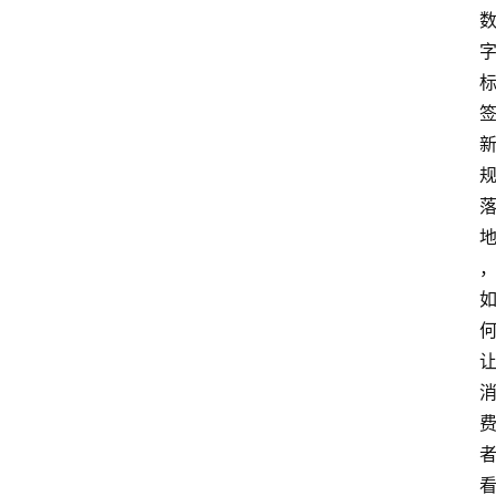
科
技
快
报
消
登录
注册
费
生
活
财
经
观
察
大
众