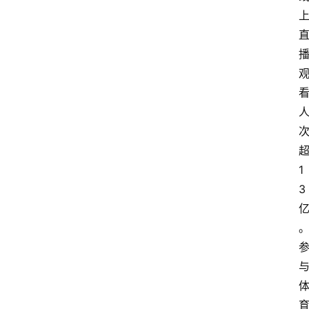
快
报
消
登录
注册
费
生
活
财
1
经
观
3
察
大
众
科
普