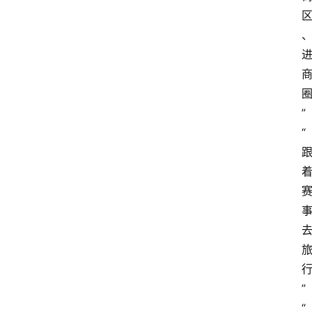
”
“
”
“