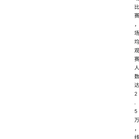
首
页
资
讯
地
方
产
2
业
.
经
5
济
科
技