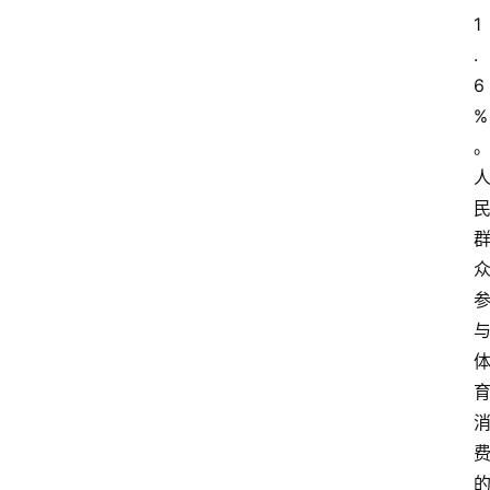
1
.
6
%