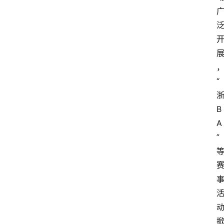
“
B
A
”