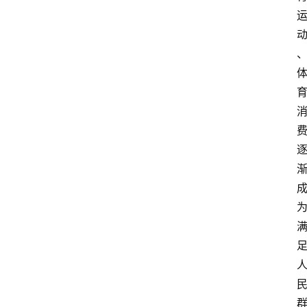
教
育
文
体