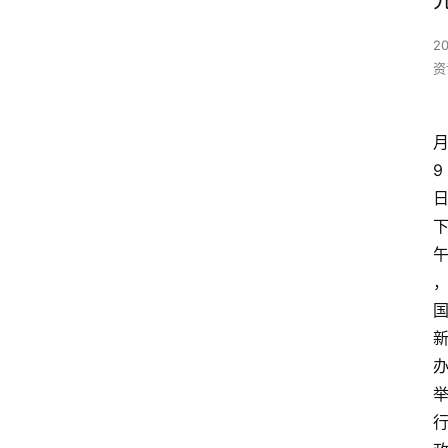
2
资
9