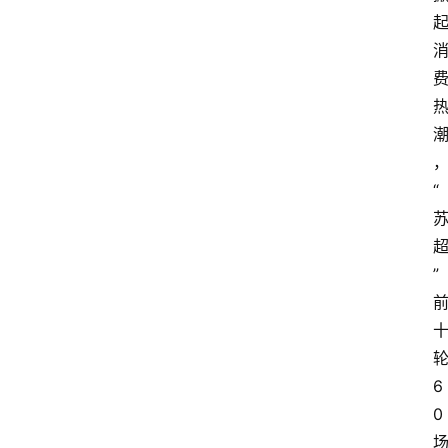
“
”
6
0