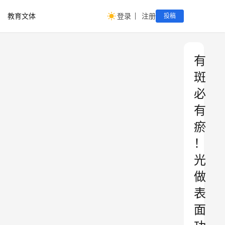
教育文体
登录
注册
投稿
有
斑
必
有
瘀
！
光
做
表
面