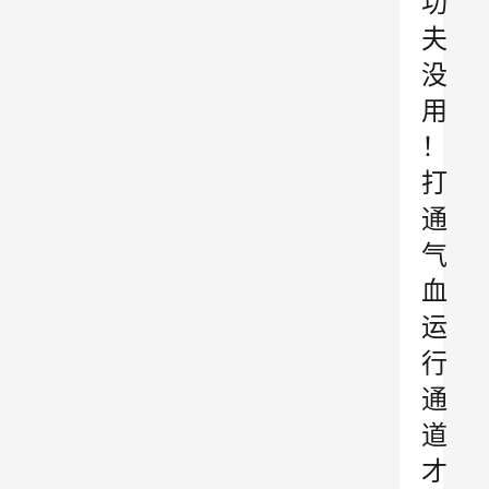
功
夫
没
用
！
打
通
气
血
运
行
通
道
才