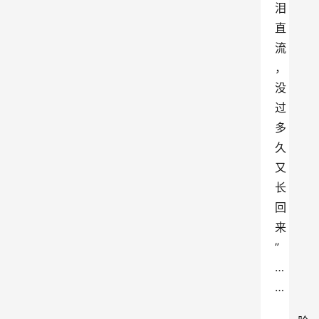
泪
直
流
，
没
过
多
久
又
长
回
来
”
…
…