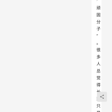
“
顽
固
分
子
”
。
很
多
人
总
觉
得
长
斑
只