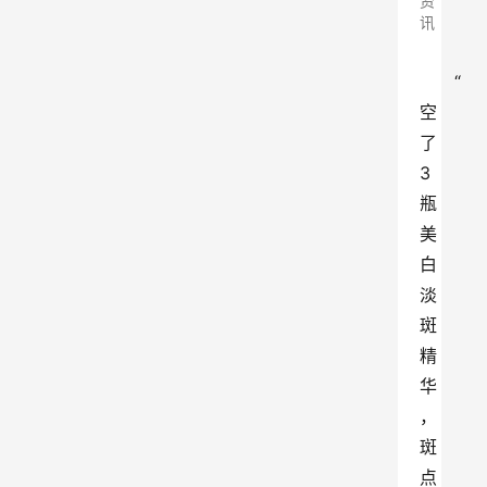
资
讯
“
空
了
3
瓶
美
白
淡
斑
精
华
，
斑
点