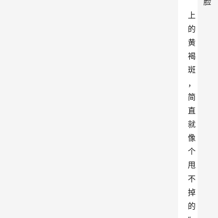
脸
上
的
黄
褐
斑
，
简
直
就
像
个
甩
不
掉
的