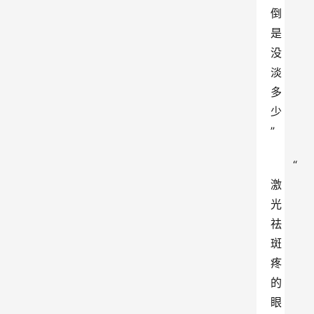
倒
是
没
淡
多
少
”
“
激
光
祛
斑
疼
的
眼